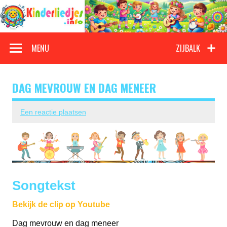
Doorgaan
naar
inhoud
Kinderliedjes
Een grote verzameling oude en nieuwe kinderliedjes
MENU
ZIJBALK
DAG MEVROUW EN DAG MENEER
Een reactie plaatsen
Songtekst
Bekijk de clip op Youtube
Dag mevrouw en dag meneer