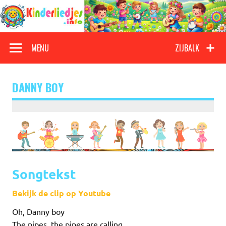
Doorgaan
naar
inhoud
Kinderliedjes
Een grote verzameling oude en nieuwe kinderliedjes
MENU
ZIJBALK
DANNY BOY
Songtekst
Bekijk de clip op Youtube
Oh, Danny boy
The pipes, the pipes are calling