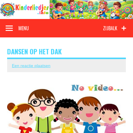
Doorgaan
naar
inhoud
Kinderliedjes
Een grote verzameling oude en nieuwe kinderliedjes
MENU
ZIJBALK
DANSEN OP HET DAK
Een reactie plaatsen