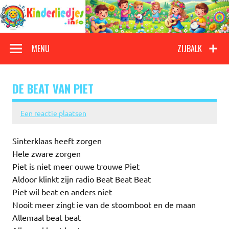
Doorgaan
naar
inhoud
Kinderliedjes
Een grote verzameling oude en nieuwe kinderliedjes
MENU
ZIJBALK
DE BEAT VAN PIET
Een reactie plaatsen
Sinterklaas heeft zorgen
Hele zware zorgen
Piet is niet meer ouwe trouwe Piet
Aldoor klinkt zijn radio Beat Beat Beat
Piet wil beat en anders niet
Nooit meer zingt ie van de stoomboot en de maan
Allemaal beat beat