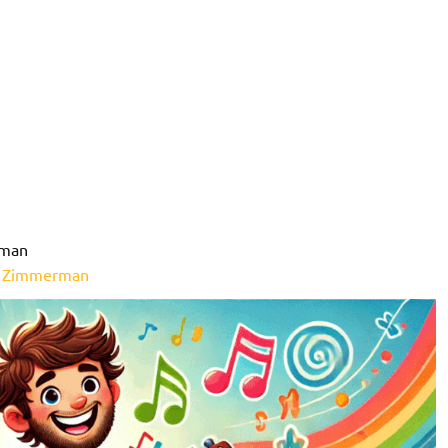
rman
r Zimmerman