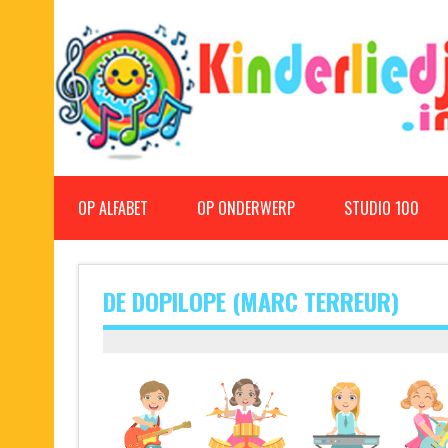
Doorgaan
naar
inhoud
Kinderliedjes
Een grote verzameling oude en nieuwe kinderliedjes
OP ALFABET
OP ONDERWERP
STUDIO 100
DE DOPILOPE (MARC TERREUR)