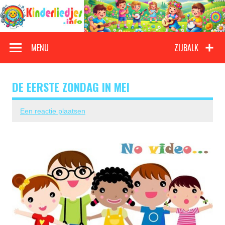
Doorgaan
naar
inhoud
Kinderliedjes
Een grote verzameling oude en nieuwe kinderliedjes
MENU
ZIJBALK
DE EERSTE ZONDAG IN MEI
Een reactie plaatsen