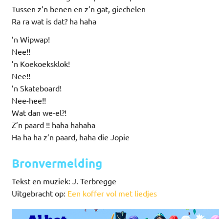
Tussen z’n benen en z’n gat, giechelen
Ra ra wat is dat? ha haha
’n Wipwap!
Nee!!
’n Koekoeksklok!
Nee!!
’n Skateboard!
Nee-hee!!
Wat dan we-el?!
Z’n paard !! haha hahaha
Ha ha ha z’n paard, haha die Jopie
Bronvermelding
Tekst en muziek: J. Terbregge
Uitgebracht op:
Een koffer vol met liedjes