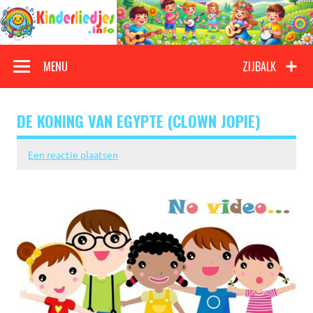
Doorgaan
naar
inhoud
Kinderliedjes
Een grote verzameling oude en nieuwe kinderliedjes
MENU
ZIJBALK
DE KONING VAN EGYPTE (CLOWN JOPIE)
Een reactie plaatsen