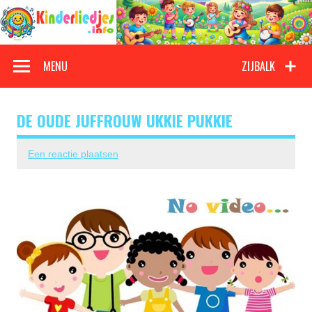
Doorgaan
naar
inhoud
Kinderliedjes
Een grote verzameling oude en nieuwe kinderliedjes
MENU
ZIJBALK
DE OUDE JUFFROUW UKKIE PUKKIE
Een reactie plaatsen