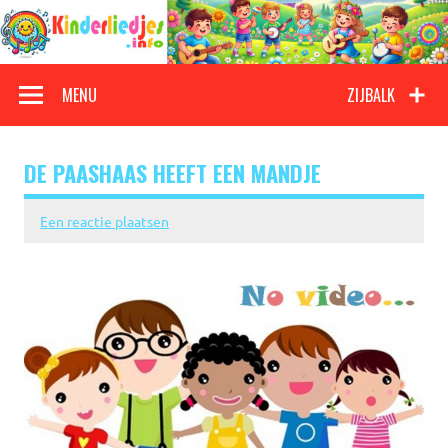
Doorgaan
naar
inhoud
Kinderliedjes
Een grote verzameling oude en nieuwe kinderliedjes
MENU
ZIJBALK
DE PAASHAAS HEEFT EEN MANDJE
Een reactie plaatsen