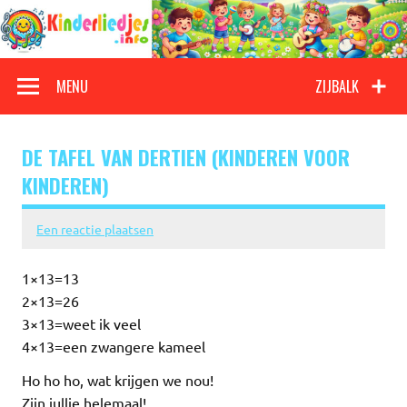
Doorgaan
naar
inhoud
Kinderliedjes
Een grote verzameling oude en nieuwe kinderliedjes
MENU
ZIJBALK
DE TAFEL VAN DERTIEN (KINDEREN VOOR
KINDEREN)
Een reactie plaatsen
1×13=13
2×13=26
3×13=weet ik veel
4×13=een zwangere kameel
Ho ho ho, wat krijgen we nou!
Zijn jullie helemaal!