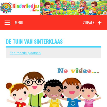
Doorgaan
naar
inhoud
Kinderliedjes
Een grote verzameling oude en nieuwe kinderliedjes
MENU
ZIJBALK
DE TUIN VAN SINTERKLAAS
Een reactie plaatsen