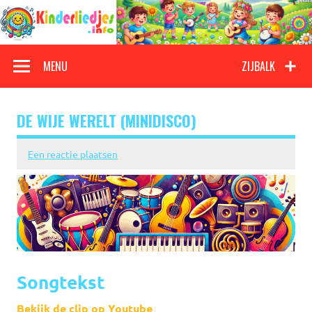
Doorgaan
naar
inhoud
Kinderliedjes
Een grote verzameling oude en nieuwe kinderliedjes
MENU
ZIJBALK
DE WIJE WERELT (MINIDISCO)
Een reactie plaatsen
Songtekst
Bekijk de clip op Youtube