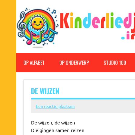
Doorgaan
naar
inhoud
Kinderliedjes
Een grote verzameling oude en nieuwe kinderliedjes
OP ALFABET
OP ONDERWERP
STUDIO 100
DE WIJZEN
Een reactie plaatsen
De wijzen, de wijzen
Die gingen samen reizen