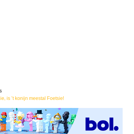
s
e, is ’t konijn meestal Foetsie!