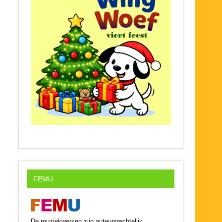
FEMU
De muziekwerken zijn auteursrechtelijk