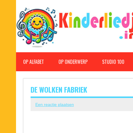
Doorgaan
naar
inhoud
Kinderliedjes
Een grote verzameling oude en nieuwe kinderliedjes
OP ALFABET
OP ONDERWERP
STUDIO 100
DE WOLKEN FABRIEK
Een reactie plaatsen