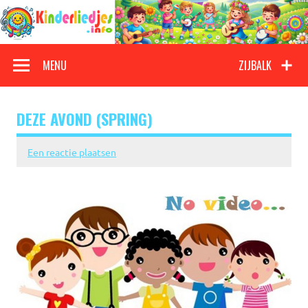
Doorgaan
naar
inhoud
Kinderliedjes
Een grote verzameling oude en nieuwe kinderliedjes
MENU
ZIJBALK
DEZE AVOND (SPRING)
Een reactie plaatsen