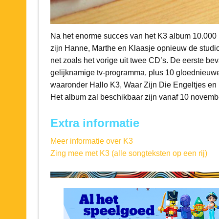
Na het enorme succes van het K3 album 10.000 
zijn Hanne, Marthe en Klaasje opnieuw de studi
net zoals het vorige uit twee CD’s. De eerste be
gelijknamige tv-programma, plus 10 gloednieuwe 
waaronder Hallo K3, Waar Zijn Die Engeltjes en
Het album zal beschikbaar zijn vanaf 10 novemb
Extra informatie
Meer informatie over K3
Zing mee met K3 (alle songteksten op een rij)