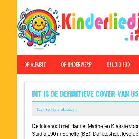
Doorgaan
naar
inhoud
Kinderliedjes
Een grote verzameling oude en nieuwe kinderliedjes
OP ALFABET
OP ONDERWERP
STUDIO 100
DIT IS DE DEFINITIEVE COVER VAN U
Een reactie plaatsen
De fotoshoot met Hanne, Marthe en Klaasje voor 
Studio 100 in Schelle (BE). De fotoshoot leverd