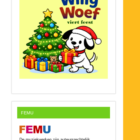
FEMU
De muziekwerken zijn auteursrechtelijk