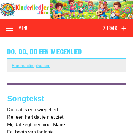
Doorgaan
naar
inhoud
Kinderliedjes
Een grote verzameling oude en nieuwe kinderliedjes
MENU
ZIJBALK
DO, DO, DO EEN WIEGENLIED
Een reactie plaatsen
Songtekst
Do, dat is een wiegelied
Re, een hert dat je niet ziet
Mi, dat zegt men voor Marie
Fa, begin van fantasie