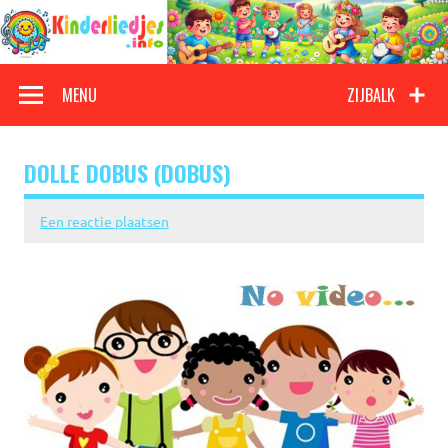
Doorgaan
naar
inhoud
Kinderliedjes
Een grote verzameling oude en nieuwe kinderliedjes
MENU
ZIJBALK
DOLLE DOBUS (DOBUS)
Een reactie plaatsen