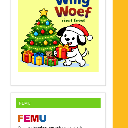
FEMU
De muziekwerken zijn auteursrechtelijk