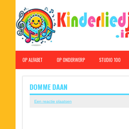
Doorgaan
naar
inhoud
Kinderliedjes
Een grote verzameling oude en nieuwe kinderliedjes
OP ALFABET
OP ONDERWERP
STUDIO 100
DOMME DAAN
Een reactie plaatsen