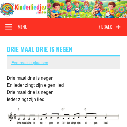
Doorgaan
naar
inhoud
Kinderliedjes
Een grote verzameling oude en nieuwe kinderliedjes
MENU
ZIJBALK
DRIE MAAL DRIE IS NEGEN
Een reactie plaatsen
Drie maal drie is negen
En ieder zingt zijn eigen lied
Drie maal drie is negen
Ieder zingt zijn lied