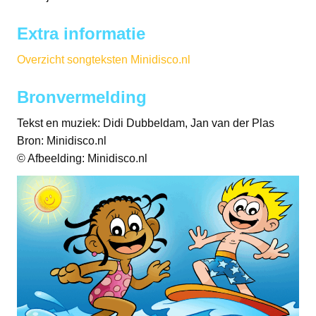
Extra informatie
Overzicht songteksten Minidisco.nl
Bronvermelding
Tekst en muziek: Didi Dubbeldam, Jan van der Plas
Bron: Minidisco.nl
© Afbeelding: Minidisco.nl