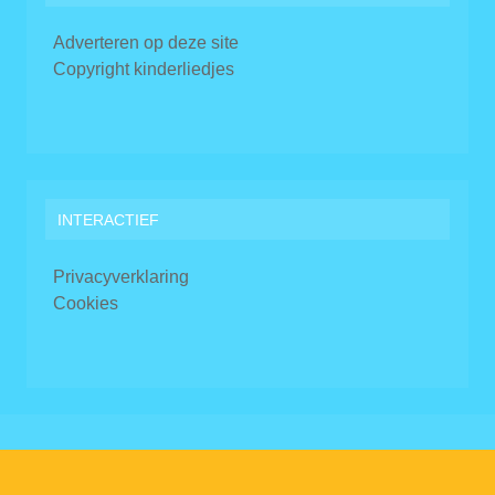
Adverteren op deze site
Copyright kinderliedjes
INTERACTIEF
Privacyverklaring
Cookies