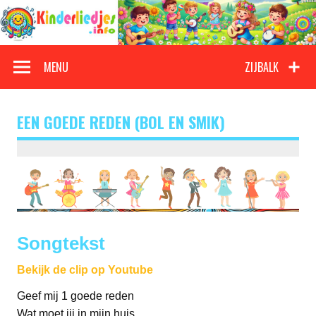
Doorgaan
naar
inhoud
Kinderliedjes
Een grote verzameling oude en nieuwe kinderliedjes
MENU
ZIJBALK
EEN GOEDE REDEN (BOL EN SMIK)
Songtekst
Bekijk de clip op Youtube
Geef mij 1 goede reden
Wat moet jij in mijn huis