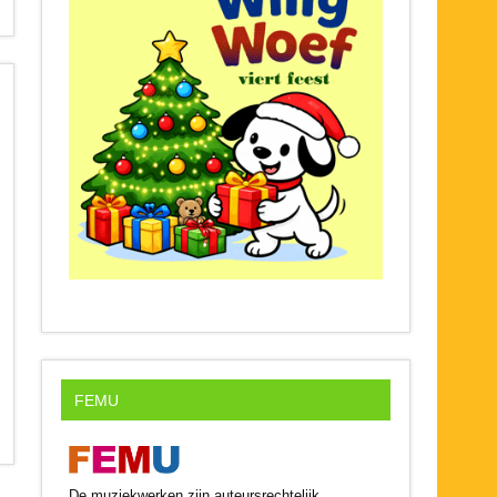
FEMU
De muziekwerken zijn auteursrechtelijk