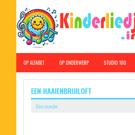
Doorgaan
naar
inhoud
Kinderliedjes
Een grote verzameling oude en nieuwe kinderliedjes
OP ALFABET
OP ONDERWERP
STUDIO 100
EEN HAAIENBRUILOFT
Een reactie