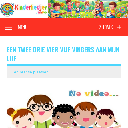
Doorgaan
naar
inhoud
Kinderliedjes
Een grote verzameling oude en nieuwe kinderliedjes
MENU
ZIJBALK
EEN TWEE DRIE VIER VIJF VINGERS AAN MIJN
LIJF
Een reactie plaatsen