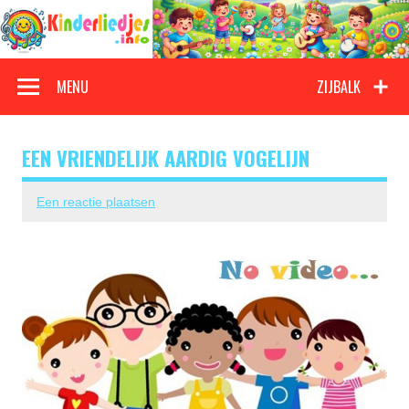
Doorgaan
naar
inhoud
Kinderliedjes
Een grote verzameling oude en nieuwe kinderliedjes
MENU
ZIJBALK
EEN VRIENDELIJK AARDIG VOGELIJN
Een reactie plaatsen