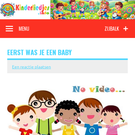
Doorgaan
naar
inhoud
Kinderliedjes
Een grote verzameling oude en nieuwe kinderliedjes
MENU
ZIJBALK
EERST WAS JE EEN BABY
Een reactie plaatsen