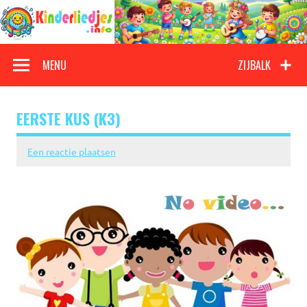
Doorgaan
naar
inhoud
Kinderliedjes
Een grote verzameling oude en nieuwe kinderliedjes
MENU
ZIJBALK
EERSTE KUS (K3)
Een reactie plaatsen