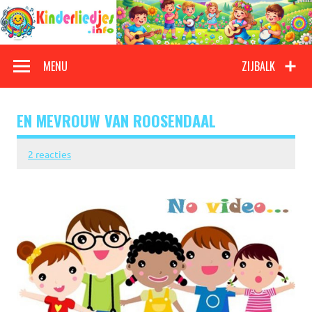
Doorgaan
naar
inhoud
Kinderliedjes
Een grote verzameling oude en nieuwe kinderliedjes
MENU
ZIJBALK
EN MEVROUW VAN ROOSENDAAL
2 reacties