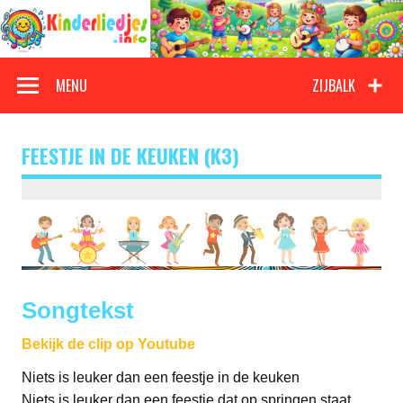
Doorgaan
naar
inhoud
Kinderliedjes
Een grote verzameling oude en nieuwe kinderliedjes
MENU
ZIJBALK
FEESTJE IN DE KEUKEN (K3)
Songtekst
Bekijk de clip op Youtube
Niets is leuker dan een feestje in de keuken
Niets is leuker dan een feestje dat op springen staat