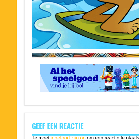
GEEF EEN REACTIE
Je moet
ingelogd zijn op
om een reactie te plaat