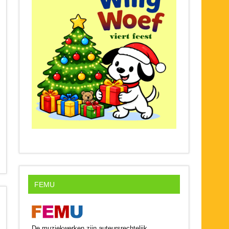
FEMU
De muziekwerken zijn auteursrechtelijk