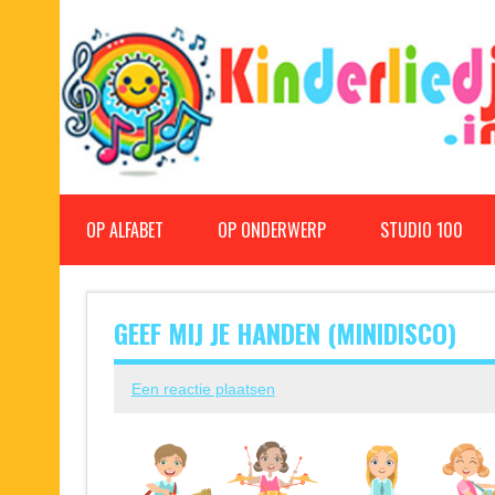
Doorgaan
naar
inhoud
Kinderliedjes
Een grote verzameling oude en nieuwe kinderliedjes
OP ALFABET
OP ONDERWERP
STUDIO 100
GEEF MIJ JE HANDEN (MINIDISCO)
Een reactie plaatsen