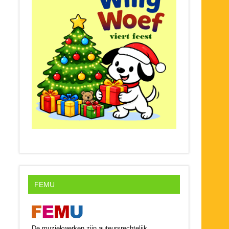
FEMU
De muziekwerken zijn auteursrechtelijk