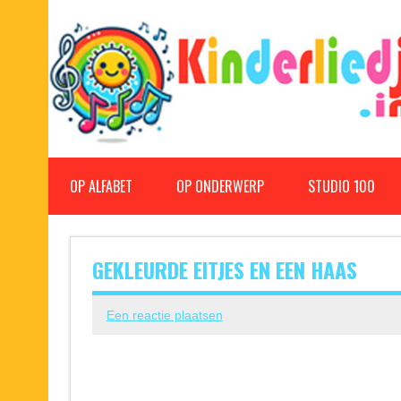
Doorgaan
naar
inhoud
Kinderliedjes
Een grote verzameling oude en nieuwe kinderliedjes
OP ALFABET
OP ONDERWERP
STUDIO 100
GEKLEURDE EITJES EN EEN HAAS
Een reactie plaatsen