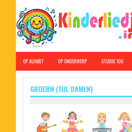
Doorgaan
naar
inhoud
Kinderliedjes
Een grote verzameling oude en nieuwe kinderliedjes
OP ALFABET
OP ONDERWERP
STUDIO 100
GROEIEN (TIJL DAMEN)