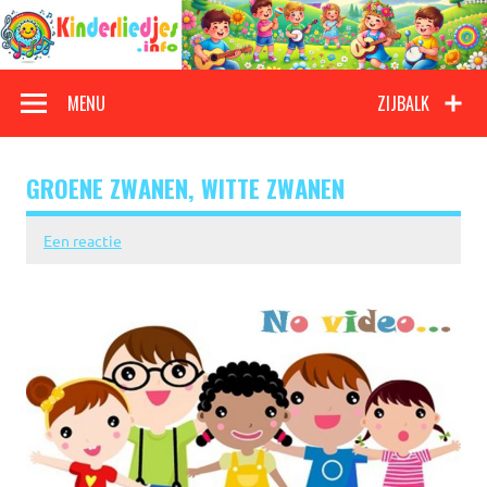
Doorgaan
naar
inhoud
Kinderliedjes
Een grote verzameling oude en nieuwe kinderliedjes
MENU
ZIJBALK
GROENE ZWANEN, WITTE ZWANEN
Een reactie