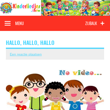
Doorgaan
naar
inhoud
Kinderliedjes
Een grote verzameling oude en nieuwe kinderliedjes
MENU
ZIJBALK
HALLO, HALLO, HALLO
Een reactie plaatsen