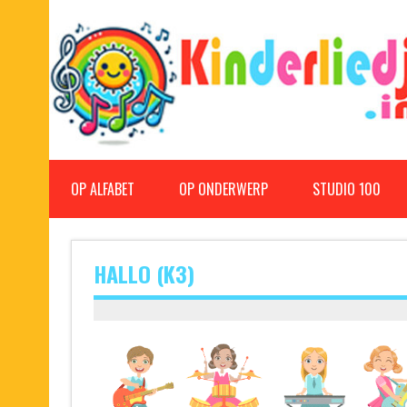
Doorgaan
naar
inhoud
Kinderliedjes
Een grote verzameling oude en nieuwe kinderliedjes
OP ALFABET
OP ONDERWERP
STUDIO 100
HALLO (K3)