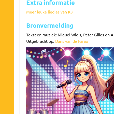
Extra informatie
Meer leuke liedjes van K3
Bronvermelding
Tekst en muziek: Miguel Wiels, Peter Gilles en A
Uitgebracht op:
Dans van de Farao