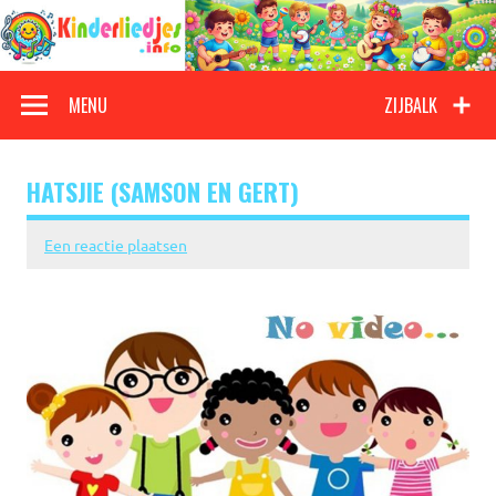
Doorgaan
naar
inhoud
Kinderliedjes
Een grote verzameling oude en nieuwe kinderliedjes
MENU
ZIJBALK
HATSJIE (SAMSON EN GERT)
Een reactie plaatsen