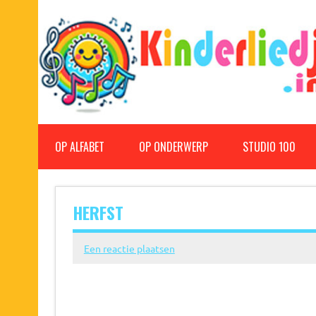
Doorgaan
naar
inhoud
Kinderliedjes
Een grote verzameling oude en nieuwe kinderliedjes
OP ALFABET
OP ONDERWERP
STUDIO 100
HERFST
Een reactie plaatsen