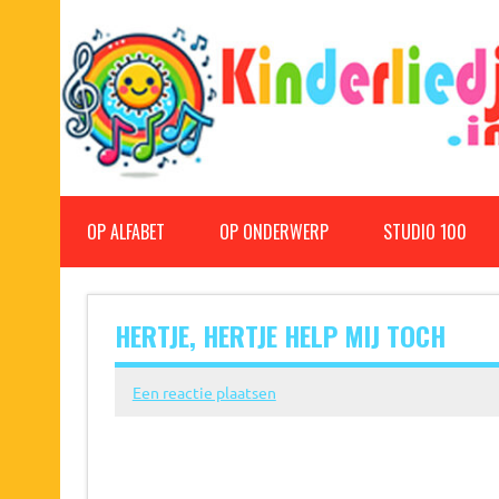
Doorgaan
naar
inhoud
Kinderliedjes
Een grote verzameling oude en nieuwe kinderliedjes
OP ALFABET
OP ONDERWERP
STUDIO 100
HERTJE, HERTJE HELP MIJ TOCH
Een reactie plaatsen