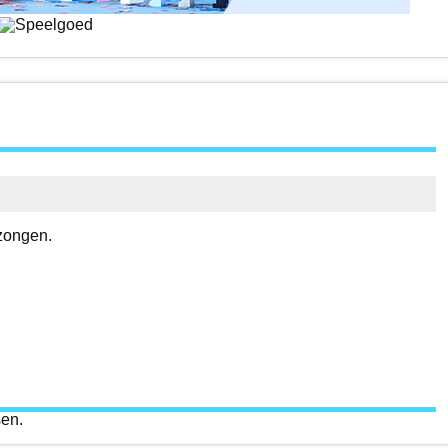
zongen.
sen.