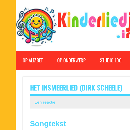
Doorgaan
naar
inhoud
Kinderliedjes
Een grote verzameling oude en nieuwe kinderliedjes
OP ALFABET
OP ONDERWERP
STUDIO 100
HET INSMEERLIED (DIRK SCHEELE)
Een reactie
Songtekst