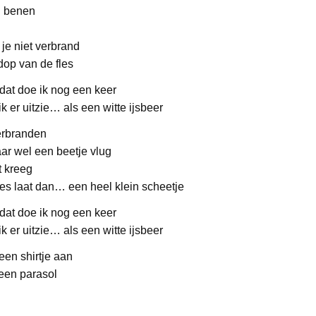
n benen
je niet verbrand
dop van de fles
dat doe ik nog een keer
k er uitzie… als een witte ijsbeer
verbranden
maar wel een beetje vlug
it kreeg
fles laat dan… een heel klein scheetje
dat doe ik nog een keer
k er uitzie… als een witte ijsbeer
een shirtje aan
 een parasol