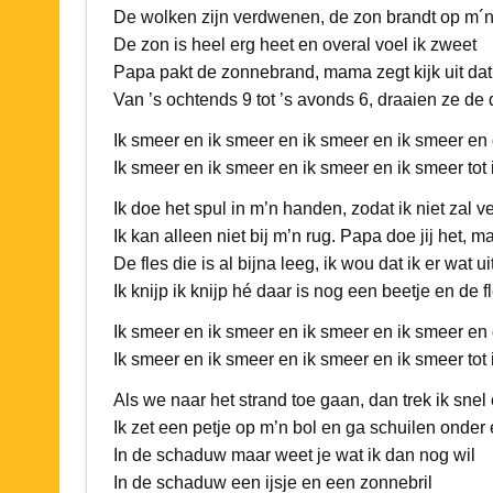
De wolken zijn verdwenen, de zon brandt op m´
De zon is heel erg heet en overal voel ik zweet
Papa pakt de zonnebrand, mama zegt kijk uit dat 
Van ’s ochtends 9 tot ’s avonds 6, draaien ze de 
Ik smeer en ik smeer en ik smeer en ik smeer en 
Ik smeer en ik smeer en ik smeer en ik smeer tot i
Ik doe het spul in m’n handen, zodat ik niet zal 
Ik kan alleen niet bij m’n rug. Papa doe jij het, 
De fles die is al bijna leeg, ik wou dat ik er wat u
Ik knijp ik knijp hé daar is nog een beetje en de 
Ik smeer en ik smeer en ik smeer en ik smeer en 
Ik smeer en ik smeer en ik smeer en ik smeer tot i
Als we naar het strand toe gaan, dan trek ik snel 
Ik zet een petje op m’n bol en ga schuilen onder
In de schaduw maar weet je wat ik dan nog wil
In de schaduw een ijsje en een zonnebril