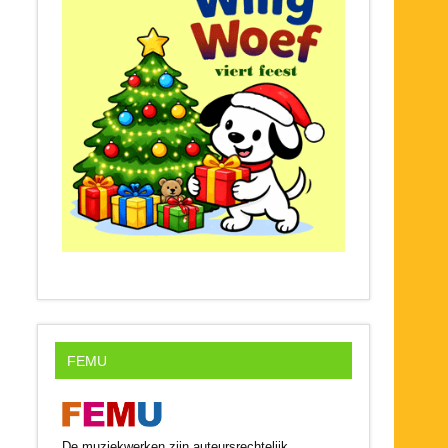
FEMU
De muziekwerken zijn auteursrechtelijk