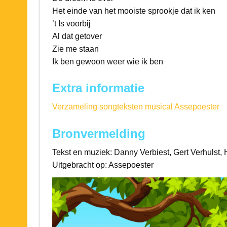
Het einde van het mooiste sprookje dat ik ken
’t Is voorbij
Al dat getover
Zie me staan
Ik ben gewoon weer wie ik ben
Extra informatie
Verzameling songteksten musical Assepoester
Bronvermelding
Tekst en muziek: Danny Verbiest, Gert Verhulst
Uitgebracht op: Assepoester