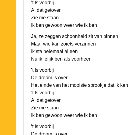
’t Is voorbij
Al dat getover
Zie me staan
Ik ben gewoon weer wie ik ben
Ja, ze zeggen schoonheid zit van binnen
Maar wie kan zoiets verzinnen
Ik sta helemaal alleen
Nu ik lelijk ben als voorheen
’t Is voorbij
De droom is over
Het einde van het mooiste sprookje dat ik ken
’t Is voorbij
Al dat getover
Zie me staan
Ik ben gewoon weer wie ik ben
’t Is voorbij
De droom is over