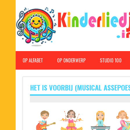
Doorgaan
naar
inhoud
Kinderliedjes
Een grote verzameling oude en nieuwe kinderliedjes
OP ALFABET
OP ONDERWERP
STUDIO 100
HET IS VOORBIJ (MUSICAL ASSEPOE