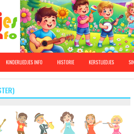
KINDERLIEDJES INFO
HISTORIE
KERSTLIEDJES
SI
STER)