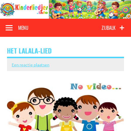
Doorgaan
naar
inhoud
Kinderliedjes
Een grote verzameling oude en nieuwe kinderliedjes
MENU
ZIJBALK
HET LALALA-LIED
Een reactie plaatsen