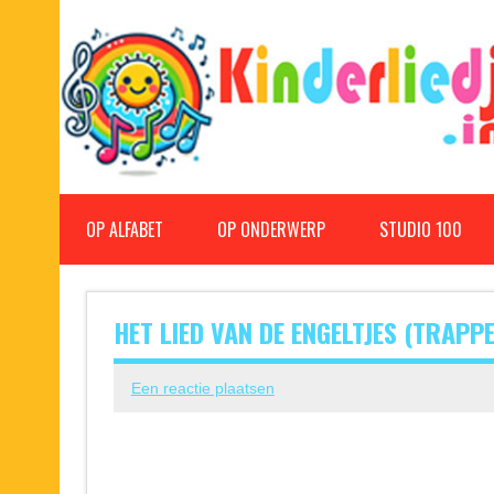
Doorgaan
naar
inhoud
Kinderliedjes
Een grote verzameling oude en nieuwe kinderliedjes
OP ALFABET
OP ONDERWERP
STUDIO 100
HET LIED VAN DE ENGELTJES (TRAP
Een reactie plaatsen