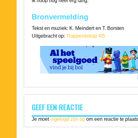
Ik hoop nog heel erg lang.
Bronvermelding
Tekst en muziek: K. Meindert en T. Borsten
Uitgebracht op:
Trapperdetrap 4/5
GEEF EEN REACTIE
Je moet
ingelogd zijn op
om een reactie te plaat