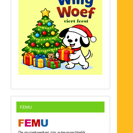
FEMU
De muziekwerken zijn auteursrechtelijk