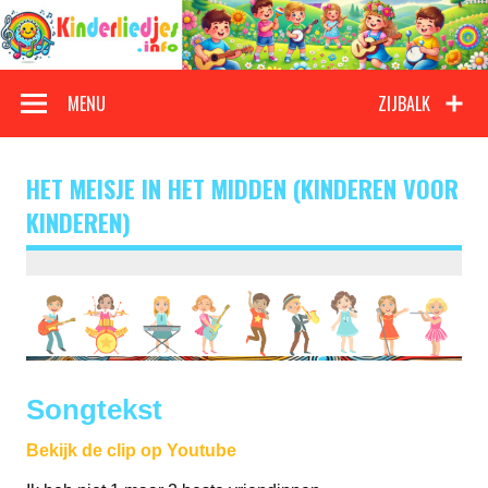
Doorgaan
naar
inhoud
Kinderliedjes
Een grote verzameling oude en nieuwe kinderliedjes
MENU
ZIJBALK
HET MEISJE IN HET MIDDEN (KINDEREN VOOR
KINDEREN)
Songtekst
Bekijk de clip op Youtube