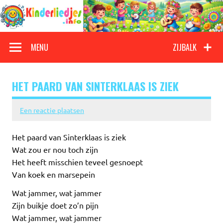
Doorgaan
naar
inhoud
Kinderliedjes
Een grote verzameling oude en nieuwe kinderliedjes
MENU
ZIJBALK
HET PAARD VAN SINTERKLAAS IS ZIEK
Een reactie plaatsen
Het paard van Sinterklaas is ziek
Wat zou er nou toch zijn
Het heeft misschien teveel gesnoept
Van koek en marsepein
Wat jammer, wat jammer
Zijn buikje doet zo’n pijn
Wat jammer, wat jammer