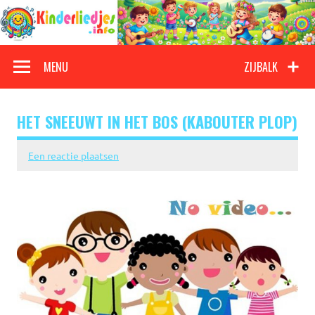
Doorgaan
naar
inhoud
Kinderliedjes
Een grote verzameling oude en nieuwe kinderliedjes
MENU
ZIJBALK
HET SNEEUWT IN HET BOS (KABOUTER PLOP)
Een reactie plaatsen