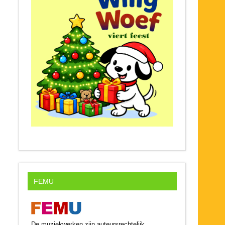
FEMU
De muziekwerken zijn auteursrechtelijk