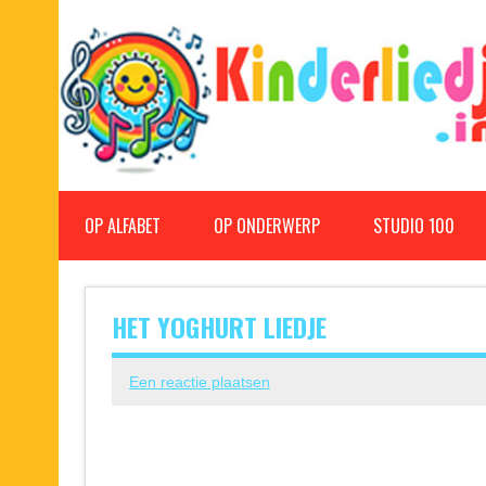
Doorgaan
naar
inhoud
Kinderliedjes
Een grote verzameling oude en nieuwe kinderliedjes
OP ALFABET
OP ONDERWERP
STUDIO 100
HET YOGHURT LIEDJE
Een reactie plaatsen