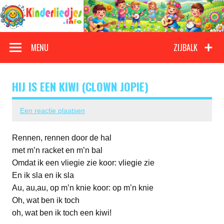
Doorgaan
naar
inhoud
Kinderliedjes
Een grote verzameling oude en nieuwe kinderliedjes
MENU
ZIJBALK
HIJ IS EEN KIWI (CLOWN JOPIE)
Een reactie plaatsen
Rennen, rennen door de hal
met m’n racket en m’n bal
Omdat ik een vliegie zie koor: vliegie zie
En ik sla en ik sla
Au, au,au, op m’n knie koor: op m’n knie
Oh, wat ben ik toch
oh, wat ben ik toch een kiwi!