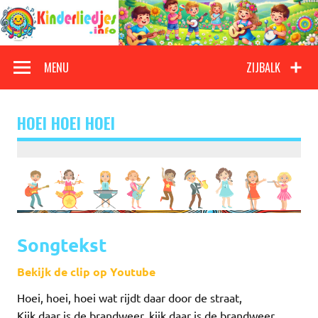
Doorgaan
naar
inhoud
Kinderliedjes
Een grote verzameling oude en nieuwe kinderliedjes
MENU
ZIJBALK
HOEI HOEI HOEI
Songtekst
Bekijk de clip op Youtube
Hoei, hoei, hoei wat rijdt daar door de straat,
Kijk daar is de brandweer, kijk daar is de brandweer