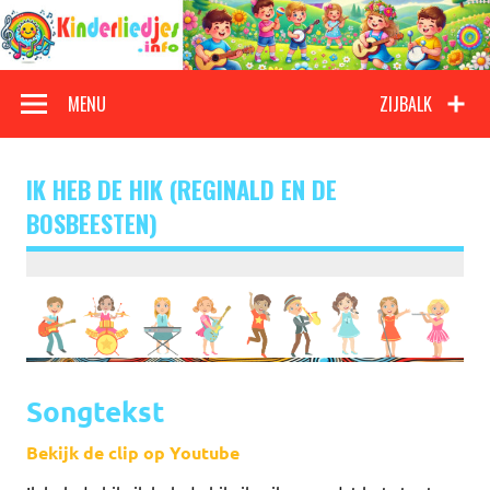
Doorgaan
naar
inhoud
Kinderliedjes
Een grote verzameling oude en nieuwe kinderliedjes
MENU
ZIJBALK
IK HEB DE HIK (REGINALD EN DE
BOSBEESTEN)
Songtekst
Bekijk de clip op Youtube