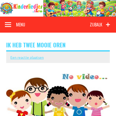
Doorgaan
naar
inhoud
Kinderliedjes
Een grote verzameling oude en nieuwe kinderliedjes
MENU
ZIJBALK
IK HEB TWEE MOOIE OREN
Een reactie plaatsen